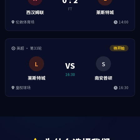
FT
西汉姆联
莱斯特城
伦敦体育场
14:00
英超 · 第33轮
待开始
L
S
VS
16:30
莱斯特城
南安普顿
皇权球场
16:30