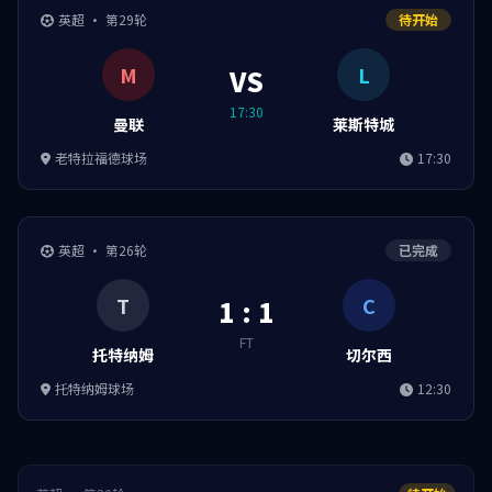
英超 · 第29轮
待开始
M
L
VS
17:30
曼联
莱斯特城
老特拉福德球场
17:30
英超 · 第26轮
已完成
T
C
1 : 1
FT
托特纳姆
切尔西
托特纳姆球场
12:30